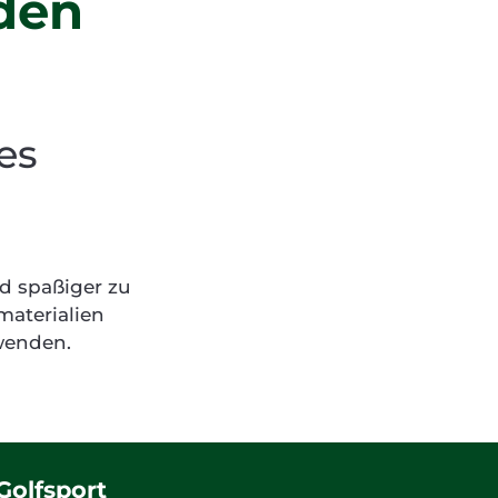
 den
es
nd spaßiger zu
materialien
erwenden.
Golfsport