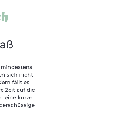
ch
paß
t mindestens
n sich nicht
rn fällt es
e Zeit auf die
r eine kurze
überschüssige