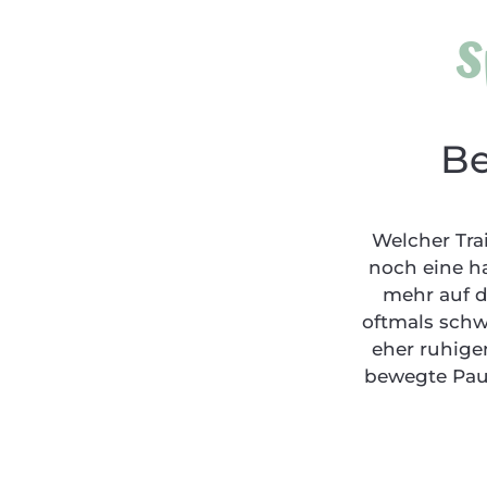
S
Be
Welcher Tra
noch eine h
mehr auf d
oftmals schwe
eher ruhige
bewegte Paus