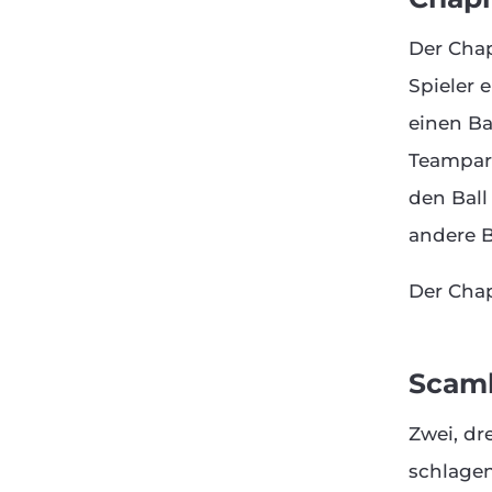
Der Chap
Spieler 
einen Ba
Teampart
den Ball
andere B
Der Chap
Scam
Zwei, dr
schlage