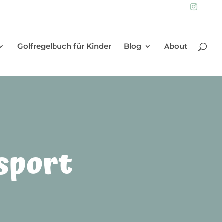
Golfregelbuch für Kinder
Blog
About
sport