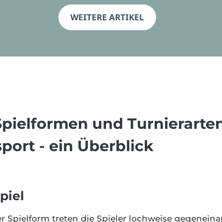
WEITERE ARTIKEL
Spielformen und Turnierarte
sport - ein Überblick
piel
er Spielform treten die Spieler lochweise gegeneina