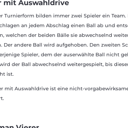
r mit Auswahldrive
er Turnierform bilden immer zwei Spieler ein Team.
schlagen an jedem Abschlag einen Ball ab und ent
n, welchen der beiden Bälle sie abwechselnd weite
 Der andere Ball wird aufgehoben. Den zweiten S
rjenige Spieler, dem der auserwählte Ball nicht ge
ird der Ball abwechselnd weitergespielt, bis diese
ht ist.
er mit Auswahldrive ist eine nicht-vorgabewirksam
rt.
man Vierer