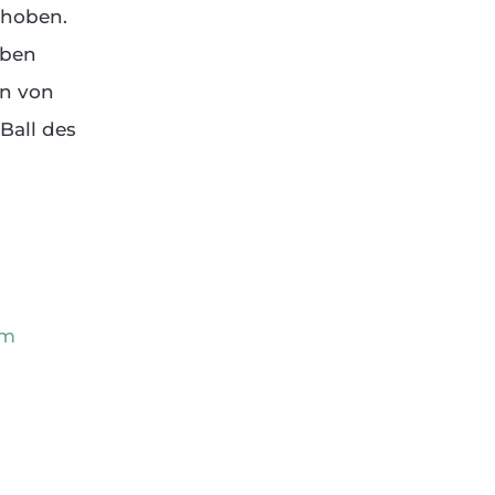
ehoben.
eben
un von
 Ball des
im