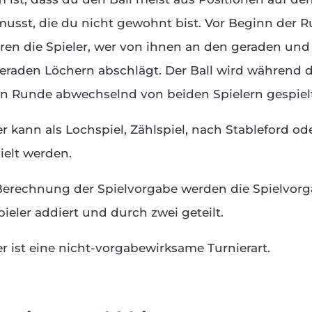
musst, die du nicht gewohnt bist. Vor Beginn der 
ren die Spieler, wer von ihnen an den geraden und
raden Löchern abschlägt. Der Ball wird während 
n Runde abwechselnd von beiden Spielern gespiel
er kann als Lochspiel, Zählspiel, nach Stableford o
ielt werden.
Berechnung der Spielvorgabe werden die Spielvor
pieler addiert und durch zwei geteilt.
er ist eine nicht-vorgabewirksame Turnierart.