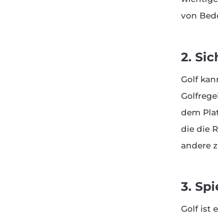
von Bed
2. Sic
Golf kan
Golfregel
dem Plat
die die 
andere z
3. Sp
Golf ist