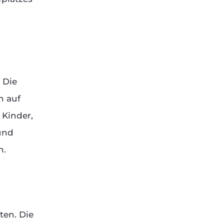
 Die
h auf
 Kinder,
 und
n.
ten. Die