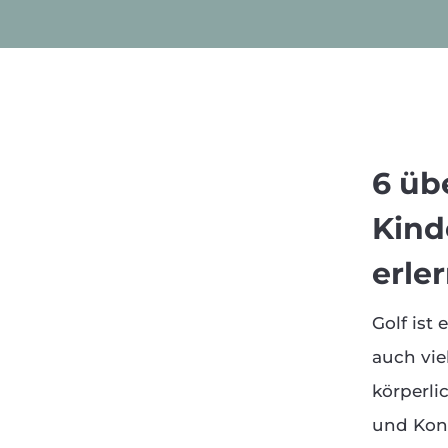
6 üb
Kind
erle
Golf ist
auch vie
körperli
und Konz