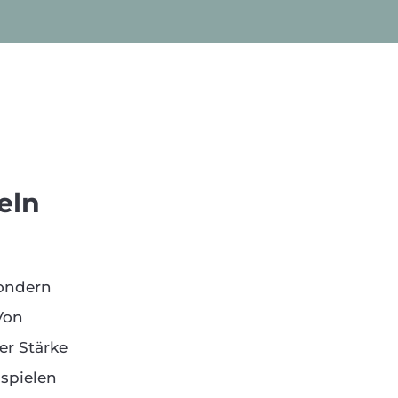
eln
sondern
Von
er Stärke
 spielen