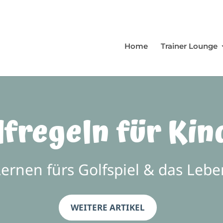
Home
Trainer Lounge
lfregeln für Kin
Lernen fürs Golfspiel & das Lebe
WEITERE ARTIKEL