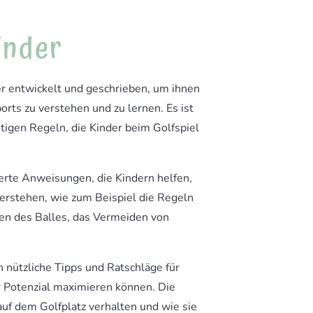
inder
er entwickelt und geschrieben, um ihnen
orts zu verstehen und zu lernen. Es ist
htigen Regeln, die Kinder beim Golfspiel
ierte Anweisungen, die Kindern helfen,
erstehen, wie zum Beispiel die Regeln
eren des Balles, das Vermeiden von
 nützliche Tipps und Ratschläge für
hr Potenzial maximieren können. Die
auf dem Golfplatz verhalten und wie sie