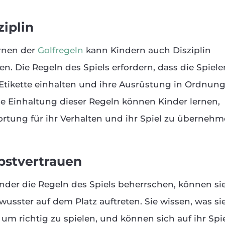
ziplin
rnen der
Golfregeln
kann Kindern auch Disziplin
en. Die Regeln des Spiels erfordern, dass die Spiele
 Etikette einhalten und ihre Ausrüstung in Ordnung
e Einhaltung dieser Regeln können Kinder lernen,
rtung für ihr Verhalten und ihr Spiel zu übernehm
lbstvertrauen
der die Regeln des Spiels beherrschen, können si
wusster auf dem Platz auftreten. Sie wissen, was si
um richtig zu spielen, und können sich auf ihr Spi