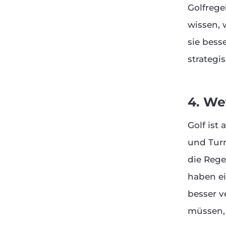
Golfrege
wissen, 
sie bess
strategi
4. We
Golf ist
und Tur
die Rege
haben ei
besser v
müssen, 