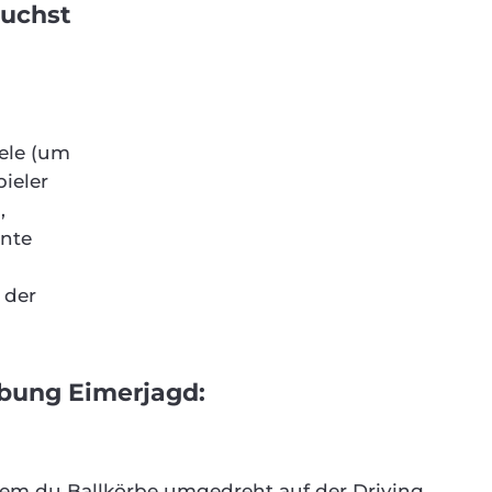
auchst
iele (um
ieler
,
unte
 der
bung Eimerjagd:
ndem du Ballkörbe umgedreht auf der Driving